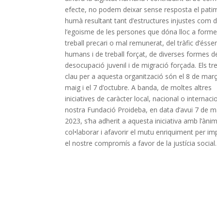
efecte, no podem deixar sense resposta el pati
humà resultant tant d’estructures injustes com 
l’egoisme de les persones que dóna lloc a form
treball precari o mal remunerat, del tràfic d’ésse
humans i de treball forçat, de diverses formes d
desocupació juvenil i de migració forçada. Els tr
clau per a aquesta organització són el 8 de març,
maig i el 7 d’octubre. A banda, de moltes altres
iniciatives de caràcter local, nacional o internaci
nostra Fundació Proideba, en data d’avui 7 de m
2023, s’ha adherit a aquesta iniciativa amb l’àni
col•laborar i afavorir el mutu enriquiment per im
el nostre compromís a favor de la justícia social.