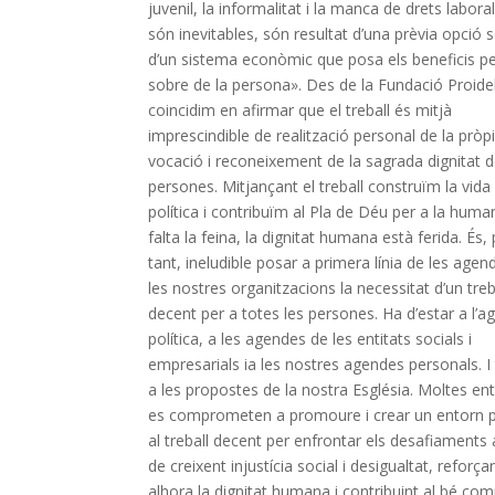
juvenil, la informalitat i la manca de drets labora
són inevitables, són resultat d’una prèvia opció s
d’un sistema econòmic que posa els beneficis p
sobre de la persona». Des de la Fundació Proid
coincidim en afirmar que el treball és mitjà
imprescindible de realització personal de la pròp
vocació i reconeixement de la sagrada dignitat d
persones. Mitjançant el treball construïm la vida 
política i contribuïm al Pla de Déu per a la human
falta la feina, la dignitat humana està ferida.
És, 
tant, ineludible posar a primera línia de les agen
les nostres organitzacions la necessitat d’un treb
decent per a totes les persones. Ha d’estar a l’
política, a les agendes de les entitats socials i
empresarials ia les nostres agendes personals. 
a les propostes de la nostra Església. Moltes ent
es comprometen a promoure i crear un entorn p
al treball decent per enfrontar els desafiaments 
de creixent injustícia social i desigualtat, reforça
alhora la dignitat humana i contribuint al bé com