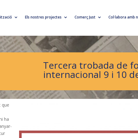
lització
Els nostres projectes
Comerç Just
Col·labora amb n
Tercera trobada de f
internacional 9 i 10 
t que
hi ha
anyar-
tur