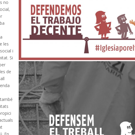
ls no
ocial,
er
eba
ia
e les
social i
itat. Si
per
des de
all
agenda
I també
itats
ropici
actuals
nt
ú. En