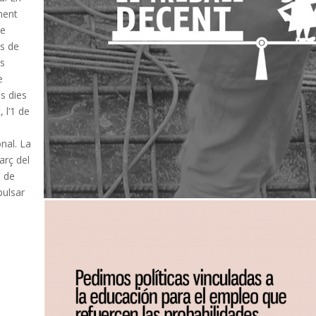
ment
de
es de
rs
e
es dies
 l’1 de
onal. La
arç del
m de
pulsar