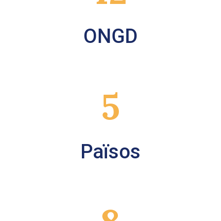
ONGD
5
Països