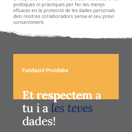
polítiques ni pràctiques per fer-les menys
eficaces en la protecció de les dades personals
dels nostres col·laboradors sense el seu previ
consentiment.
Fundació Proideba
Et respectem
a
tu i a
les teves
dades!