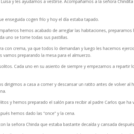
isa y les ayudamos a vestirse. Acompañamos a la señora Chindita a la
e enseguida cogen frío y hoy el día estaba tapado.
ompañeros hemos acabado de arreglar las habitaciones, preparamos 
da uno se tome todas sus pastillas.
con crema, ya que todos lo demandan y luego les hacemos ejercicios
os vamos preparando la mesa para el almuerzo.
olitos. Cada uno en su asiento de siempre y empezamos a repartir l
.
 dirigimos a casa a comer y descansar un ratito antes de volver al 
ana.
litos y hemos preparado el salón para recibir al padre Carlos que ha
spués hemos dado las “once” y la cena.
on la señora Chinda que estaba bastante decaída y cansada después 