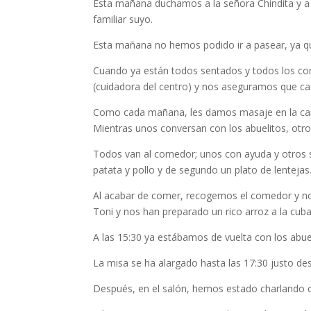
Esta mañana duchamos a la señora Chindita y a Lu
familiar suyo.
Esta mañana no hemos podido ir a pasear, ya qu
Cuando ya están todos sentados y todos los c
(cuidadora del centro) y nos aseguramos que ca
Como cada mañana, les damos masaje en la cara 
Mientras unos conversan con los abuelitos, otr
Todos van al comedor; unos con ayuda y otros s
patata y pollo y de segundo un plato de lentejas
Al acabar de comer, recogemos el comedor y nos
Toni y nos han preparado un rico arroz a la cub
A las 15:30 ya estábamos de vuelta con los abue
La misa se ha alargado hasta las 17:30 justo de
Después, en el salón, hemos estado charlando c