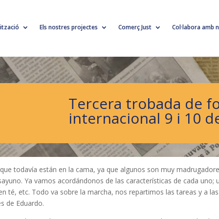
lització
Els nostres projectes
Comerç Just
Col·labora amb n
Tercera trobada de f
internacional 9 i 10 
 que todavía están en la cama, ya que algunos son muy madrugadores
ayuno. Ya vamos acordándonos de las características de cada uno; 
en té, etc. Todo va sobre la marcha, nos repartimos las tareas y a l
les de Eduardo.