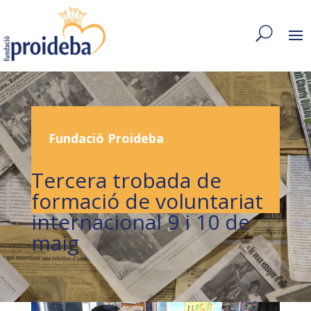
Fundació Proideba
Tercera trobada de
formació de voluntariat
internacional 9 i 10 de
maig