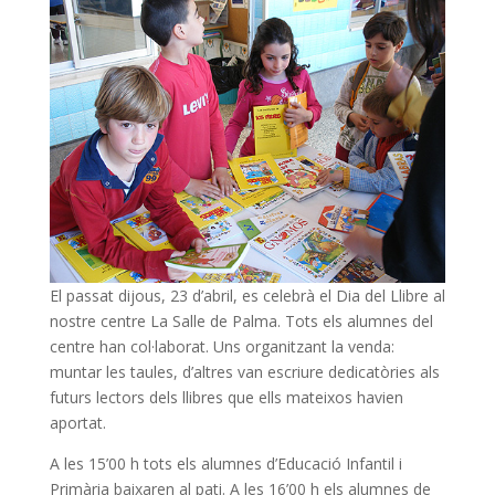
El passat dijous, 23 d’abril, es celebrà el Dia del Llibre al
nostre centre La Salle de Palma. Tots els alumnes del
centre han col·laborat. Uns organitzant la venda:
muntar les taules, d’altres van escriure dedicatòries als
futurs lectors dels llibres que ells mateixos havien
aportat.
A les 15’00 h tots els alumnes d’Educació Infantil i
Primària baixaren al pati. A les 16’00 h els alumnes de