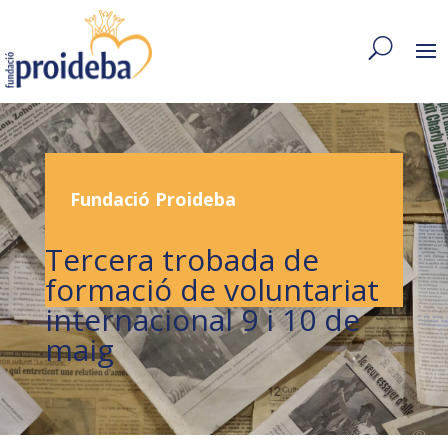
Fundació Proideba
Tercera trobada de
formació de voluntariat
internacional 9 i 10 de
maig