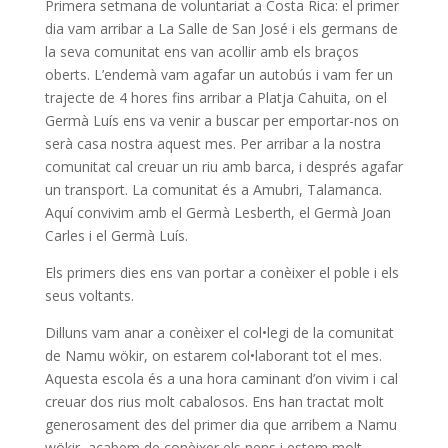
Primera setmana de voluntariat a Costa Rica: el primer
dia vam arribar a La Salle de San José i els germans de
la seva comunitat ens van acollir amb els braços
oberts. L’endemà vam agafar un autobús i vam fer un
trajecte de 4 hores fins arribar a Platja Cahuita, on el
Germà Luís ens va venir a buscar per emportar-nos on
serà casa nostra aquest mes. Per arribar a la nostra
comunitat cal creuar un riu amb barca, i després agafar
un transport. La comunitat és a Amubri, Talamanca.
Aquí convivim amb el Germà Lesberth, el Germà Joan
Carles i el Germà Luís.
Els primers dies ens van portar a conèixer el poble i els
seus voltants.
Dilluns vam anar a conèixer el col•legi de la comunitat
de Namu wökir, on estarem col•laborant tot el mes.
Aquesta escola és a una hora caminant d’on vivim i cal
creuar dos rius molt cabalosos. Ens han tractat molt
generosament des del primer dia que arribem a Namu
wökir, acabem de conèixer els nens i estem molt