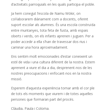
d’activitats parroquials en les quals participa el poble.
Ja hem conegut l’escola de Namu Wökir, on
col·laborarem diàriament com a docents, oferint
suport escolar als alumnes. És una escola construïda
entre muntanyes, tota feta de fusta, amb espais
oberts i verds, on els infants aprenen i juguen. Per a
poder accedir a ella s’han de travessar dos rius i
caminar una hora aproximadament.
Ens sentim molt emocionades d’estar coneixent un
estil de vida i una cultura diferent de la nostra. Estem
aprenent a viure el dia a dia, desprenent-nos de les
nostres preocupacions i enfocant-nos en la nostra
missió.
Esperem d’aquesta experiència tornar amb el cor ple
de tots els moments que viurem i de totes aquelles
persones que formaran part del procés.
Clàudia, Paula i Coloma.