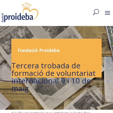
Fundació Proideba
Tercera trobada de
formació de voluntariat
internacional 9 i 10 de
maig