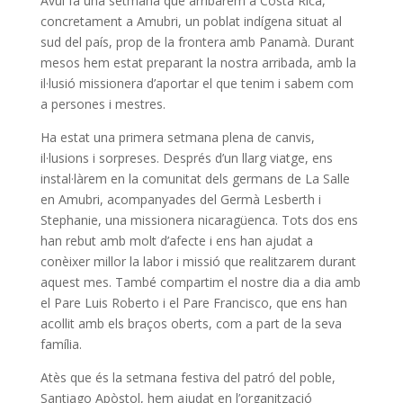
Avui fa una setmana que arribàrem a Costa Rica,
concretament a Amubri, un poblat indígena situat al
sud del país, prop de la frontera amb Panamà. Durant
mesos hem estat preparant la nostra arribada, amb la
il·lusió missionera d’aportar el que tenim i sabem com
a persones i mestres.
Ha estat una primera setmana plena de canvis,
il·lusions i sorpreses. Després d’un llarg viatge, ens
instal·làrem en la comunitat dels germans de La Salle
en Amubri, acompanyades del Germà Lesberth i
Stephanie, una missionera nicaragüenca. Tots dos ens
han rebut amb molt d’afecte i ens han ajudat a
conèixer millor la labor i missió que realitzarem durant
aquest mes. També compartim el nostre dia a dia amb
el Pare Luis Roberto i el Pare Francisco, que ens han
acollit amb els braços oberts, com a part de la seva
família.
Atès que és la setmana festiva del patró del poble,
Santiago Apòstol, hem ajudat en l’organització