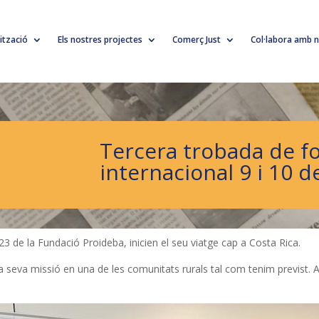
lització
Els nostres projectes
Comerç Just
Col·labora amb n
Tercera trobada de f
internacional 9 i 10 
2023 de la Fundació Proideba, inicien el seu viatge cap a Costa Rica.
 seva missió en una de les comunitats rurals tal com tenim previst.
!