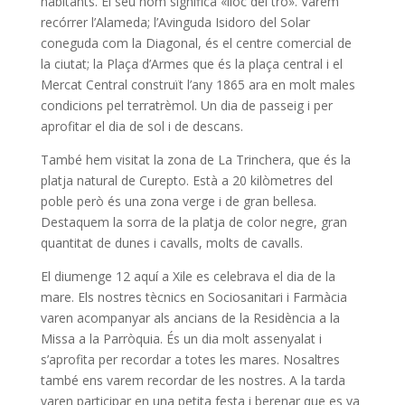
habitants. El seu nom significa «lloc del tro». Varem
recórrer l’Alameda; l’Avinguda Isidoro del Solar
coneguda com la Diagonal, és el centre comercial de
la ciutat; la Plaça d’Armes que és la plaça central i el
Mercat Central construït l’any 1865 ara en molt males
condicions pel terratrèmol. Un dia de passeig i per
aprofitar el dia de sol i de descans.
També hem visitat la zona de La Trinchera, que és la
platja natural de Curepto. Està a 20 kilòmetres del
poble però és una zona verge i de gran bellesa.
Destaquem la sorra de la platja de color negre, gran
quantitat de dunes i cavalls, molts de cavalls.
El diumenge 12 aquí a Xile es celebrava el dia de la
mare. Els nostres tècnics en Sociosanitari i Farmàcia
varen acompanyar als ancians de la Residència a la
Missa a la Parròquia. És un dia molt assenyalat i
s’aprofita per recordar a totes les mares. Nosaltres
també ens varem recordar de les nostres. A la tarda
varen participar en una petita festa i berenar que es va