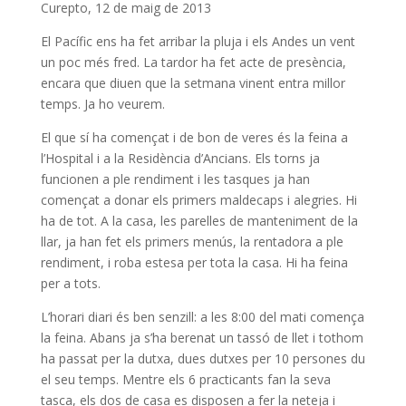
Curepto, 12 de maig de 2013
El Pacífic ens ha fet arribar la pluja i els Andes un vent
un poc més fred. La tardor ha fet acte de presència,
encara que diuen que la setmana vinent entra millor
temps. Ja ho veurem.
El que sí ha començat i de bon de veres és la feina a
l’Hospital i a la Residència d’Ancians. Els torns ja
funcionen a ple rendiment i les tasques ja han
començat a donar els primers maldecaps i alegries. Hi
ha de tot. A la casa, les parelles de manteniment de la
llar, ja han fet els primers menús, la rentadora a ple
rendiment, i roba estesa per tota la casa. Hi ha feina
per a tots.
L’horari diari és ben senzill: a les 8:00 del mati comença
la feina. Abans ja s’ha berenat un tassó de llet i tothom
ha passat per la dutxa, dues dutxes per 10 persones du
el seu temps. Mentre els 6 practicants fan la seva
tasca, els dos de casa es disposen a fer la neteja i