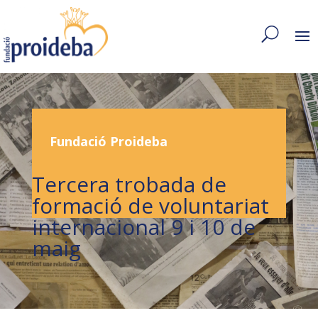
Fundació Proideba
Tercera trobada de
formació de voluntariat
internacional 9 i 10 de
maig