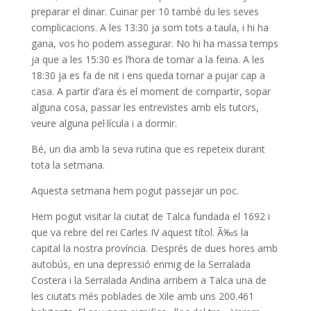
preparar el dinar. Cuinar per 10 també du les seves
complicacions. A les 13:30 ja som tots a taula, i hi ha
gana, vos ho podem assegurar. No hi ha massa temps
ja que a les 15:30 es l’hora de tornar a la feina. A les
18:30 ja es fa de nit i ens queda tornar a pujar cap a
casa. A partir d’ara és el moment de compartir, sopar
alguna cosa, passar les entrevistes amb els tutors,
veure alguna pel·lícula i a dormir.
Bé, un dia amb la seva rutina que es repeteix durant
tota la setmana.
Aquesta setmana hem pogut passejar un poc.
Hem pogut visitar la ciutat de Talca fundada el 1692 i
que va rebre del rei Carles IV aquest títol. Ã‰s la
capital la nostra província. Després de dues hores amb
autobús, en una depressió enmig de la Serralada
Costera i la Serralada Andina arribem a Talca una de
les ciutats més poblades de Xile amb uns 200.461