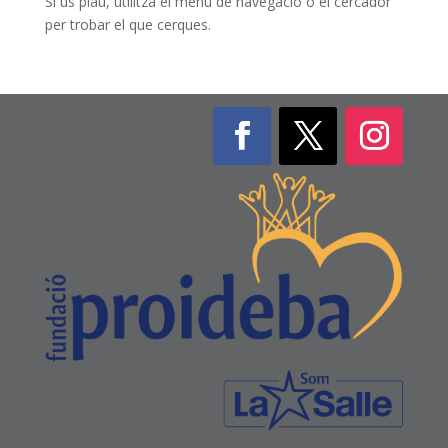
Si us plau, utilitza el menú de navegació o el cercador
per trobar el que cerques.