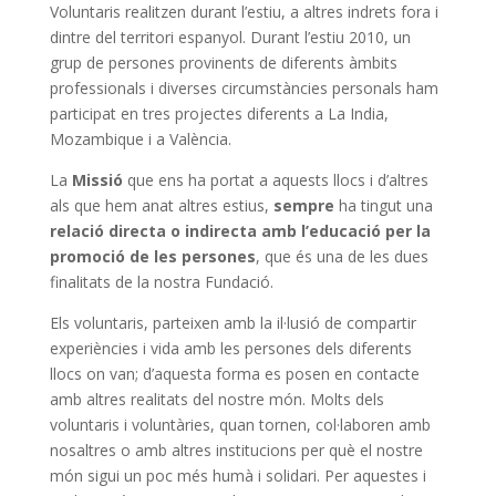
Voluntaris realitzen durant l’estiu, a altres indrets fora i
dintre del territori espanyol. Durant l’estiu 2010, un
grup de persones provinents de diferents àmbits
professionals i diverses circumstàncies personals ham
participat en tres projectes diferents a La India,
Mozambique i a València.
La
Missió
que ens ha portat a aquests llocs i d’altres
als que hem anat altres estius,
sempre
ha tingut una
relació directa o indirecta amb l’educació per la
promoció de les persones
, que és una de les dues
finalitats de la nostra Fundació.
Els voluntaris, parteixen amb la il·lusió de compartir
experiències i vida amb les persones dels diferents
llocs on van; d’aquesta forma es posen en contacte
amb altres realitats del nostre món. Molts dels
voluntaris i voluntàries, quan tornen, col·laboren amb
nosaltres o amb altres institucions per què el nostre
món sigui un poc més humà i solidari. Per aquestes i