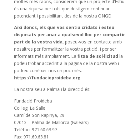
moltes més raons, considerem que un projecte d’Estiu
és una riquesa per tots que desitgem continuar
potenciant i possibilitant des de la nostra ONGD.
Així doncs, els que vos sentiu cridats i esteu
disposats per anar a qualsevol lloc per compartir
part de la vostra vida,
poseu-vos en contacte amb
nosaltres per formalitzar la vostra petició, i per ser
informats més àmpliament. La
fitxa de sol·licitud
la
podeu trobar accedint a la pàgina de la nostra web i
podreu conèixer-nos un poc més:
https://fundacioproideba.org
La nostra seu a Palma i la direcció és:
Fundació Proideba
Col·legi La Salle
Camí de Son Rapinya, 29
07013 – Palma de Mallorca (Balears)
Telèfon: 971.60.63.97
Fax: 971.60.63.81