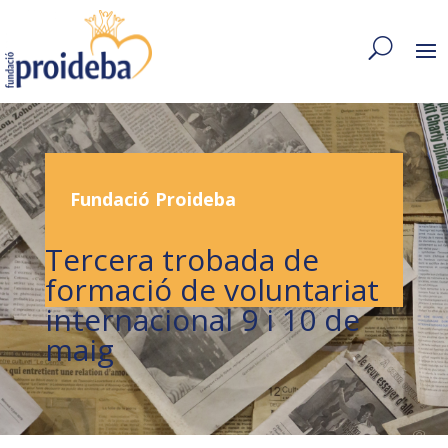
Fundació Proideba
Tercera trobada de
formació de voluntariat
internacional 9 i 10 de
maig