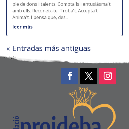
ple de dons i talents. Compta'ls i entusiásma't
amb ells. Reconeix-te. Troba't. Accepta't.
Anima't. I pensa que, des...
leer más
« Entradas más antiguas