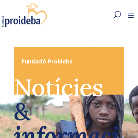
Fundació Proideba
Notícies
&
informaci