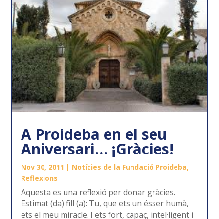
A Proideba en el seu
Aniversari… ¡Gràcies!
Nov 30, 2011
|
Notícies de la Fundació Proideba
,
Reflexions
Aquesta es una reflexió per donar gràcies.
Estimat (da) fill (a): Tu, que ets un ésser humà,
ets el meu miracle. I ets fort, capaç, intel·ligent i