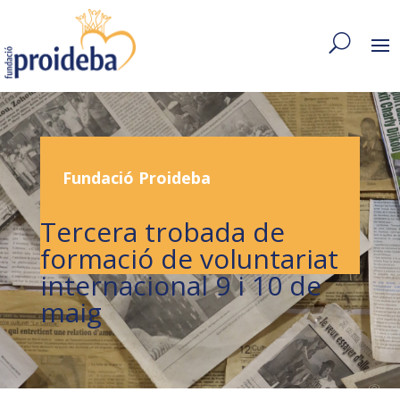
Fundació Proideba
Tercera trobada de
formació de voluntariat
internacional 9 i 10 de
maig